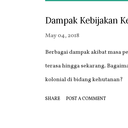
o
Dampak Kebijakan Ke
s
t
May 04, 2018
s
Berbagai dampak akibat masa pe
terasa hingga sekarang. Bagai
kolonial di bidang kehutanan?
SHARE
POST A COMMENT