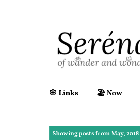
🌸 Links
🏖️ Now
P
Showing posts from May, 2018